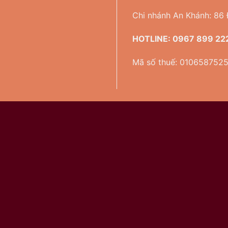
Chi nhánh An Khánh: 86
HOTLINE:
0967 899 22
Mã số thuế: 010658752