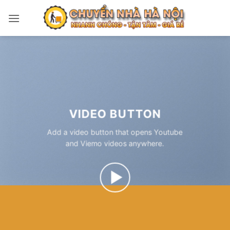
Bỏ
qua
nội
dung
VIDEO BUTTON
Add a video button that opens Youtube
and Viemo videos anywhere.