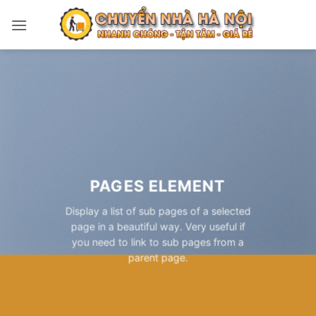
Bỏ
qua
nội
dung
PAGES ELEMENT
Display a list of sub pages of a selected
page in a beautiful way. Very useful if
you need to link to sub pages from a
parent page.