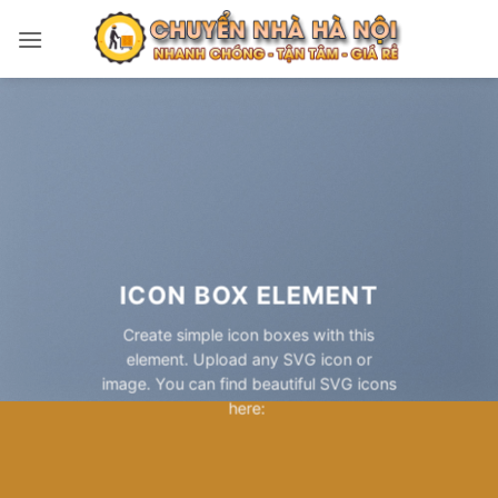
Bỏ
qua
nội
dung
ICON BOX ELEMENT
Create simple icon boxes with this
element. Upload any SVG icon or
image. You can find beautiful SVG icons
here: