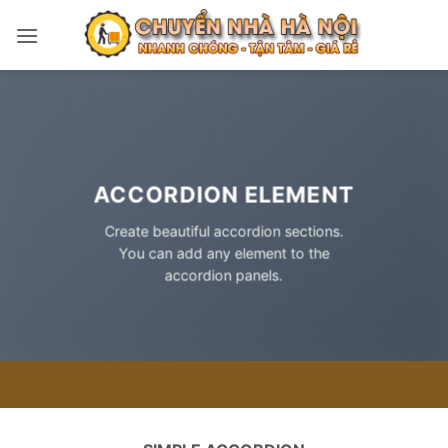
Bỏ
qua
nội
dung
ACCORDION ELEMENT
Create beautiful accordion sections.
You can add any element to the
accordion panels.