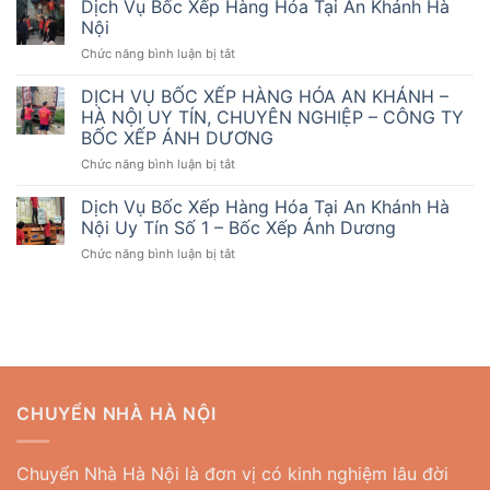
Hóa
Dịch Vụ Bốc Xếp Hàng Hóa Tại An Khánh Hà
Bốc
Mỹ
Nội
Xếp
Đình
ở
Chức năng bình luận bị tắt
Tại
Dịch
La
Vụ
Phù
DỊCH VỤ BỐC XẾP HÀNG HÓA AN KHÁNH –
Bốc
HÀ NỘI UY TÍN, CHUYÊN NGHIỆP – CÔNG TY
Xếp
BỐC XẾP ÁNH DƯƠNG
Hàng
ở
Chức năng bình luận bị tắt
Hóa
DỊCH
Tại
VỤ
An
Dịch Vụ Bốc Xếp Hàng Hóa Tại An Khánh Hà
BỐC
Khánh
Nội Uy Tín Số 1 – Bốc Xếp Ánh Dương
XẾP
Hà
ở
Chức năng bình luận bị tắt
HÀNG
Nội
Dịch
HÓA
Vụ
AN
Bốc
KHÁNH
Xếp
–
Hàng
HÀ
Hóa
NỘI
Tại
UY
An
TÍN,
CHUYỂN NHÀ HÀ NỘI
Khánh
CHUYÊN
Hà
NGHIỆP
Nội
–
Chuyển Nhà Hà Nội là đơn vị có kinh nghiệm lâu đời
Uy
CÔNG