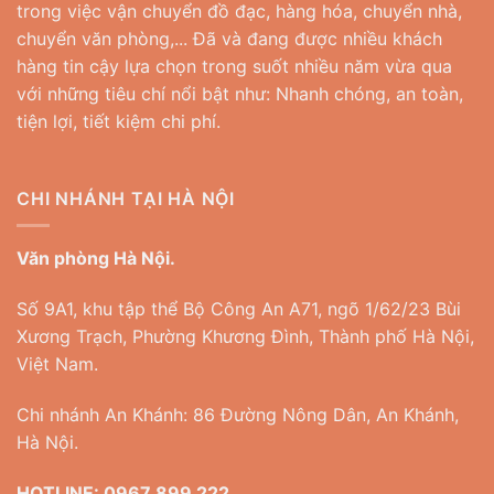
Tín
trong việc vận chuyển đồ đạc, hàng hóa, chuyển nhà,
TY
Số
BỐC
chuyển văn phòng,... Đã và đang được nhiều khách
1
XẾP
–
hàng tin cậy lựa chọn trong suốt nhiều năm vừa qua
ÁNH
Bốc
DƯƠNG
với những tiêu chí nổi bật như: Nhanh chóng, an toàn,
Xếp
Ánh
tiện lợi, tiết kiệm chi phí.
Dương
CHI NHÁNH TẠI HÀ NỘI
Văn phòng Hà Nội.
Số 9A1, khu tập thể Bộ Công An A71, ngõ 1/62/23 Bùi
Xương Trạch, Phường Khương Đình, Thành phố Hà Nội,
Việt Nam.
Chi nhánh An Khánh: 86 Đường Nông Dân, An Khánh,
Hà Nội.
HOTLINE:
0967 899 222