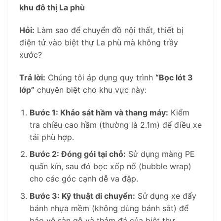
khu đô thị La phù
Hỏi:
Làm sao để chuyển đồ nội thất, thiết bị
điện tử vào biệt thự La phù mà không trầy
xước?
Trả lời:
Chúng tôi áp dụng quy trình
“Bọc lót 3
lớp”
chuyên biệt cho khu vực này:
Bước 1: Khảo sát hầm và thang máy:
Kiểm
tra chiều cao hầm (thường là 2.1m) để điều xe
tải phù hợp.
Bước 2: Đóng gói tại chỗ:
Sử dụng màng PE
quấn kín, sau đó bọc xốp nổ (bubble wrap)
cho các góc cạnh dễ va đập.
Bước 3: Kỹ thuật di chuyển:
Sử dụng xe đẩy
bánh nhựa mềm (không dùng bánh sắt) để
bảo vệ sàn gỗ và thảm đá của biệt thự.