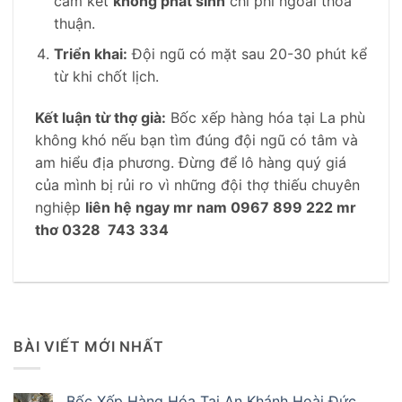
cam kết
không phát sinh
chi phí ngoài thỏa
thuận.
Triển khai:
Đội ngũ có mặt sau 20-30 phút kể
từ khi chốt lịch.
Kết luận từ thợ già:
Bốc xếp hàng hóa tại La phù
không khó nếu bạn tìm đúng đội ngũ có tâm và
am hiểu địa phương. Đừng để lô hàng quý giá
của mình bị rủi ro vì những đội thợ thiếu chuyên
nghiệp
liên hệ ngay mr nam 0967 899 222 mr
thơ 0328 743 334
BÀI VIẾT MỚI NHẤT
Bốc Xếp Hàng Hóa Tại An Khánh Hoài Đức