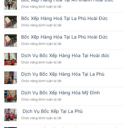
ở
Chức năng bình luận bị tắt
Bốc
Xếp
Bốc Xếp Hàng Hoá Tại La Phù Hoài Đức
Hàng
ở
Chức năng bình luận bị tắt
Hóa
Bốc
Tại
Xếp
An
Bốc Xếp Hàng Hóa Tại La Phù Hoài Đức
Hàng
Khánh
ở
Chức năng bình luận bị tắt
Hoá
Hoài
Bốc
Tại
Đức
Xếp
La
Dịch Vụ Bốc Xếp Hàng Hóa Tại Hoài đức
Hàng
Phù
ở
Chức năng bình luận bị tắt
Hóa
Hoài
Dịch
Tại
Đức
Vụ
La
Dịch Vụ Bốc Xếp Hàng Hóa Tại La Phù
Bốc
Phù
ở
Chức năng bình luận bị tắt
Xếp
Hoài
Dịch
Hàng
Đức
Vụ
Hóa
Dịch Vụ Bốc Xếp Hàng Hóa Mỹ Đình
Bốc
Tại
ở
Chức năng bình luận bị tắt
Xếp
Hoài
Dịch
Hàng
đức
Vụ
Hóa
Dịch Vụ Bốc Xếp Tại La Phù
Bốc
Tại
ở
Chức năng bình luận bị tắt
Xếp
La
Dịch
Hàng
Phù
Vụ