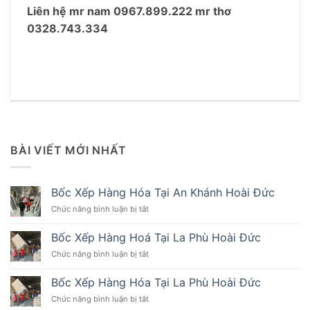
Liên hệ mr nam 0967.899.222 mr thơ
0328.743.334
BÀI VIẾT MỚI NHẤT
Bốc Xếp Hàng Hóa Tại An Khánh Hoài Đức
ở
Chức năng bình luận bị tắt
Bốc
Xếp
Bốc Xếp Hàng Hoá Tại La Phù Hoài Đức
Hàng
ở
Chức năng bình luận bị tắt
Hóa
Bốc
Tại
Xếp
An
Bốc Xếp Hàng Hóa Tại La Phù Hoài Đức
Hàng
Khánh
ở
Chức năng bình luận bị tắt
Hoá
Hoài