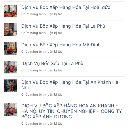
Bốc
Tại
Đức
Xếp
La
Dịch Vụ Bốc Xếp Hàng Hóa Tại Hoài đức
Hàng
Phù
ở
Chức năng bình luận bị tắt
Hóa
Hoài
Dịch
Tại
Đức
Vụ
La
Dịch Vụ Bốc Xếp Hàng Hóa Tại La Phù
Bốc
Phù
ở
Chức năng bình luận bị tắt
Xếp
Hoài
Dịch
Hàng
Đức
Vụ
Hóa
Dịch Vụ Bốc Xếp Hàng Hóa Mỹ Đình
Bốc
Tại
ở
Chức năng bình luận bị tắt
Xếp
Hoài
Dịch
Hàng
đức
Vụ
Hóa
Dịch Vụ Bốc Xếp Tại La Phù
Bốc
Tại
ở
Chức năng bình luận bị tắt
Xếp
La
Dịch
Hàng
Phù
Vụ
Hóa
Dịch Vụ Bốc Xếp Hàng Hóa Tại An Khánh Hà
Bốc
Mỹ
Nội
Xếp
Đình
ở
Chức năng bình luận bị tắt
Tại
Dịch
La
Vụ
Phù
DỊCH VỤ BỐC XẾP HÀNG HÓA AN KHÁNH –
Bốc
HÀ NỘI UY TÍN, CHUYÊN NGHIỆP – CÔNG TY
Xếp
BỐC XẾP ÁNH DƯƠNG
Hàng
ở
Chức năng bình luận bị tắt
Hóa
DỊCH
Tại