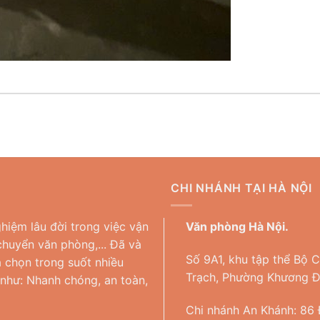
CHI NHÁNH TẠI HÀ NỘI
hiệm lâu đời trong việc vận
Văn phòng Hà Nội.
huyển văn phòng,... Đã và
Số 9A1, khu tập thể Bộ 
 chọn trong suốt nhiều
Trạch, Phường Khương Đì
 như: Nhanh chóng, an toàn,
Chi nhánh An Khánh: 86