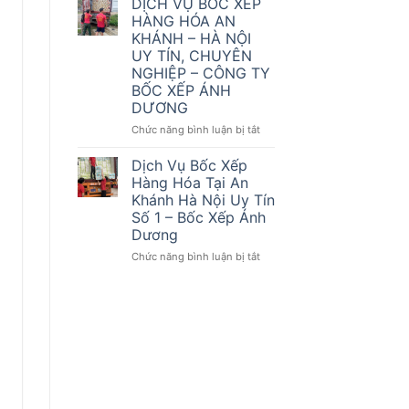
DỊCH VỤ BỐC XẾP
Bốc
HÀNG HÓA AN
Xếp
KHÁNH – HÀ NỘI
Hàng
UY TÍN, CHUYÊN
Hóa
NGHIỆP – CÔNG TY
Tại
BỐC XẾP ÁNH
An
DƯƠNG
Khánh
Hà
ở
Chức năng bình luận bị tắt
Nội
DỊCH
VỤ
Dịch Vụ Bốc Xếp
BỐC
Hàng Hóa Tại An
XẾP
Khánh Hà Nội Uy Tín
HÀNG
Số 1 – Bốc Xếp Ánh
HÓA
Dương
AN
KHÁNH
ở
Chức năng bình luận bị tắt
–
Dịch
HÀ
Vụ
NỘI
Bốc
UY
Xếp
TÍN,
Hàng
CHUYÊN
Hóa
NGHIỆP
Tại
–
An
CÔNG
Khánh
TY