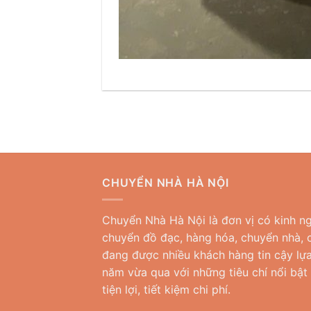
CHUYỂN NHÀ HÀ NỘI
Chuyển Nhà Hà Nội là đơn vị có kinh ng
chuyển đồ đạc, hàng hóa, chuyển nhà, c
đang được nhiều khách hàng tin cậy lựa
năm vừa qua với những tiêu chí nổi bật
tiện lợi, tiết kiệm chi phí.