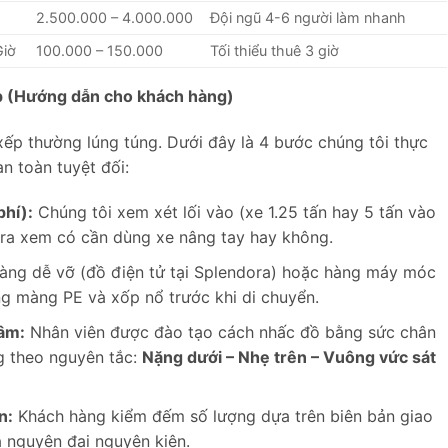
2.500.000 – 4.000.000
Đội ngũ 4-6 người làm nhanh
Giờ
100.000 – 150.000
Tối thiểu thuê 3 giờ
p (Hướng dẫn cho khách hàng)
xếp thường lúng túng. Dưới đây là 4 bước chúng tôi thực
n toàn tuyệt đối:
phí):
Chúng tôi xem xét lối vào (xe 1.25 tấn hay 5 tấn vào
tra xem có cần dùng xe nâng tay hay không.
àng dễ vỡ (đồ điện tử tại Splendora) hoặc hàng máy móc
g màng PE và xốp nổ trước khi di chuyển.
tâm:
Nhân viên được đào tạo cách nhấc đồ bằng sức chân
g theo nguyên tắc:
Nặng dưới – Nhẹ trên – Vuông vức sát
n:
Khách hàng kiểm đếm số lượng dựa trên biên bản giao
a nguyên đai nguyên kiện.