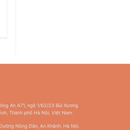
Công An A71, ngõ 1/62/23 Bùi Xương
nh, Thành phố Hà Nội, Việt Nam.
 Đường Nông Dân, An Khánh, Hà Nội.