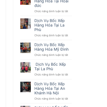
Hàng Hóa Tại Hoài
Hóa
Đức
đức
Tại
ở
Chức năng bình luận bị tắt
La
Dịch
Phù
Vụ
Hoài
Dịch Vụ Bốc Xếp
Bốc
Đức
Hàng Hóa Tại La
Xếp
Phù
Hàng
ở
Chức năng bình luận bị tắt
Hóa
Dịch
Tại
Vụ
Hoài
Dịch Vụ Bốc Xếp
Bốc
đức
Hàng Hóa Mỹ Đình
Xếp
ở
Chức năng bình luận bị tắt
Hàng
Dịch
Hóa
Vụ
Dịch Vụ Bốc Xếp
Tại
Bốc
La
Tại La Phù
Xếp
Phù
ở
Chức năng bình luận bị tắt
Hàng
Dịch
Hóa
Vụ
Dịch Vụ Bốc Xếp
Mỹ
Bốc
Đình
Hàng Hóa Tại An
Xếp
Khánh Hà Nội
Tại
ở
Chức năng bình luận bị tắt
La
Dịch
Phù
Vụ