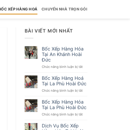
BỐC XẾP HÀNG HOÁ
CHUYỂN NHÀ TRỌN GÓI
BÀI VIẾT MỚI NHẤT
Bốc Xếp Hàng Hóa
Tại An Khánh Hoài
Đức
ở
Chức năng bình luận bị tắt
Bốc
Xếp
Bốc Xếp Hàng Hoá
Hàng
Tại La Phù Hoài Đức
Hóa
ở
Chức năng bình luận bị tắt
Tại
Bốc
An
Xếp
Bốc Xếp Hàng Hóa
Khánh
Hàng
Hoài
Tại La Phù Hoài Đức
Hoá
Đức
ở
Chức năng bình luận bị tắt
Tại
Bốc
La
Xếp
Dịch Vụ Bốc Xếp
Phù
Hàng
Hoài